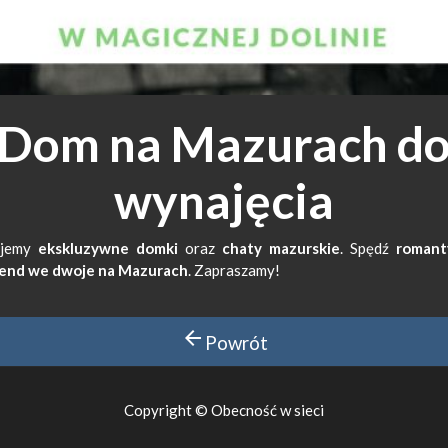
Dom na Mazurach d
wynajęcia
ujemy
ekskluzywne domki
oraz
chaty mazurskie
. Spędź
romant
end we dwoje na Mazurach
. Zapraszamy!
arrow_back
Powrót
Copyright © Obecność w sieci